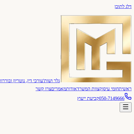
דלג לתוכן
גלר ושות'
עורכי דין, נוטריון ובוררו
ראשי
תחומי עיסוק
צוות המשרד
אודות
מאמרים
צרו קשר
050-7149666
קביעת ייעוץ
תחום עיסוק