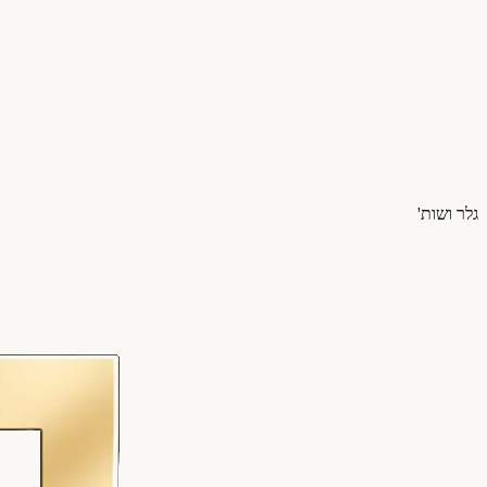
ייעוץ ראשוני
זקוקים לליווי משפטי בליטיגציה מסחרית?
צוות המשרד כאן כדי ללוות אתכם בכל שלב. השאירו פרטים ונחזור אליכם
השאירו פרטים
050-7149666
גלר ושות'